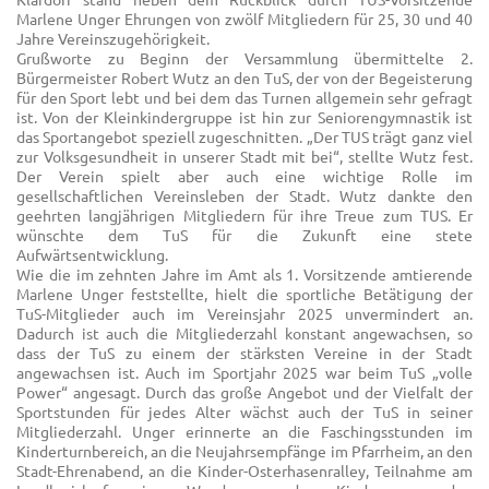
Marlene Unger Ehrungen von zwölf Mitgliedern für 25, 30 und 40
Jahre Vereinszugehörigkeit.
Grußworte zu Beginn der Versammlung übermittelte 2.
Bürgermeister Robert Wutz an den TuS, der von der Begeisterung
für den Sport lebt und bei dem das Turnen allgemein sehr gefragt
ist. Von der Kleinkindergruppe ist hin zur Seniorengymnastik ist
das Sportangebot speziell zugeschnitten. „Der TUS trägt ganz viel
zur Volksgesundheit in unserer Stadt mit bei“, stellte Wutz fest.
Der Verein spielt aber auch eine wichtige Rolle im
gesellschaftlichen Vereinsleben der Stadt. Wutz dankte den
geehrten langjährigen Mitgliedern für ihre Treue zum TUS. Er
wünschte dem TuS für die Zukunft eine stete
Aufwärtsentwicklung.
Wie die im zehnten Jahre im Amt als 1. Vorsitzende amtierende
Marlene Unger feststellte, hielt die sportliche Betätigung der
TuS-Mitglieder auch im Vereinsjahr 2025 unvermindert an.
Dadurch ist auch die Mitgliederzahl konstant angewachsen, so
dass der TuS zu einem der stärksten Vereine in der Stadt
angewachsen ist. Auch im Sportjahr 2025 war beim TuS „volle
Power“ angesagt. Durch das große Angebot und der Vielfalt der
Sportstunden für jedes Alter wächst auch der TuS in seiner
Mitgliederzahl. Unger erinnerte an die Faschingsstunden im
Kinderturnbereich, an die Neujahrsempfänge im Pfarrheim, an den
Stadt-Ehrenabend, an die Kinder-Osterhasenralley, Teilnahme am