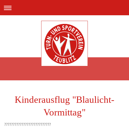
Kinderausflug "Blaulicht-
Vormittag"
?‍????‍???‍????‍?
??‍????‍???‍????‍
?