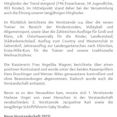
Mitglieder, der Trend steigend (746 Erwachsene, 34 Jugendliche,
403 Kinder). Im Mittelpunkt stand daher bei der Versammlung
auch die Ehrung unserer langjährigen Mitglieder.
Im Rückblick berichtete die Vorsitzende u.a. über die neuen
Trainer im Bereich der Kinderstunden, Volleyball und
Allgemeinsport, sowie über die Zahlreichen Ausflüge für Groß und
Klein, z.B. Osterhasenrally für die Kinder, Landkreislauf,
Städtedreieckslauf, Ausflug zum Country und Westernclub in
Saltendorf, Jahresausflug zur Landesgartenschau nach München,
Erste-Hilfe-Kurs für die Trainer und unsere traditionelle
Weihnachtsfeier.
Die Kassiererin Frau Angelika Wagner, berichtete über einen
positiven Kontostand und wurde unter den beiden Kassenprüfern
Hans Duschinger und Werner Ahles genauestens kontrolliert und
ohne Beanstandungen abgenommen. Dadurch wurde auch die
Vorstandschaft entlastet.
Bevor es zu den Neuwahlen kam, musste sich 1. Vorsitzende
Marlene Unger von zwei Menschen in der Vorstandschaft
verabschieden: 2. Vorsitzende Jacqueline Karl sowie die
langjährige Schriftführerin Gaby Straßer.
Neue Vorstandschaft 2025: