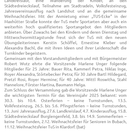
Landkreislauf, eine Wanderung der Kinder, an den
Städtedreieckslauf, Teilnahme am Stadtradeln, Volksfesteinzug,
Jahresvereinsausflug nach Landshut und an die gemeinsame
Weihnachtsfeier. Mit der Anmietung einer „TUS-Ecke“ in der
Maxhütter Straße konnte der TuS mehr Sportarten aber auch ein
weiterhin hoch qualifiziertes Sportangebot den Mitgliedern
anbieten. Über Zuwachs bei den Kindern und deren Dienstag und
Mittwochvormittagstunde freut sich der TuS mit den neuen
Übungsleiterinnen Kerstin Schöffel, Ernestine Kleber und
Alexandra Bachl, die mit ihren Ideen und ihrer Leidenschaft die
Turnkinder begeistern.
Gemeinsam mit den Vorstandsmitgliedern und mit Bürgermeister
Robert Wutz ehrte die Vorsitzende Marlene Unger folgende
Mitglieder für 25 Jahre: Bauer Rita, Kammerl Petra, Niklas Inge,
Royer Alexandra, Störtebecker Petra; für 30 Jahre Bartl Hildegard,
Pretzl Rosi, Royer Hermine; für 40 Jahre: Wittl Roswitha, Stahl
Hannelore, Förster Martina, Baumann Helga.
Zum Schluss der Versammlung gab die Vorsitzende Marlene Unger
die wichtigsten Termin für das Vereinsjahr 2025 bekannt: vom
30.3. bis 10.4. Osterferien – keine Turnstunden, 13.5.
Volkfesteinzug, 26.5. bis 5.6. Pfingstferien – keine Turnstunden,
13. Juni Jahresausflug, 27.6. Landkreislauf, 4.7. Kinderausflug, 15.8.
Städtedreieckslauf Burglengenfeld, 3.8. bis 14.9. Sommerferien –
keine Turnstunden, 2.12. Weihnachtsfeier für Senioren in Bubach,
11.12. Weihnachtsfeier TuS in Klardorf. (bat)