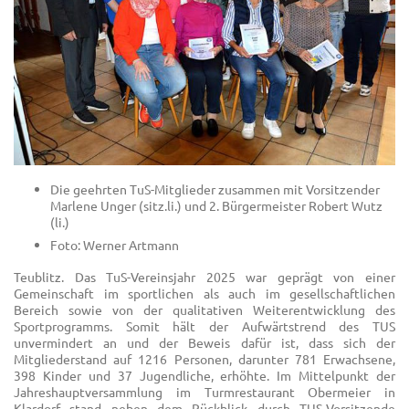
Die geehrten TuS-Mitglieder zusammen mit Vorsitzender
Marlene Unger (sitz.li.) und 2. Bürgermeister Robert Wutz
(li.)
Foto: Werner Artmann
Teublitz. Das TuS-Vereinsjahr 2025 war geprägt von einer
Gemeinschaft im sportlichen als auch im gesellschaftlichen
Bereich sowie von der qualitativen Weiterentwicklung des
Sportprogramms. Somit hält der Aufwärtstrend des TUS
unvermindert an und der Beweis dafür ist, dass sich der
Mitgliederstand auf 1216 Personen, darunter 781 Erwachsene,
398 Kinder und 37 Jugendliche, erhöhte. Im Mittelpunkt der
Jahreshauptversammlung im Turmrestaurant Obermeier in
Klardorf stand neben dem Rückblick durch TUS-Vorsitzende