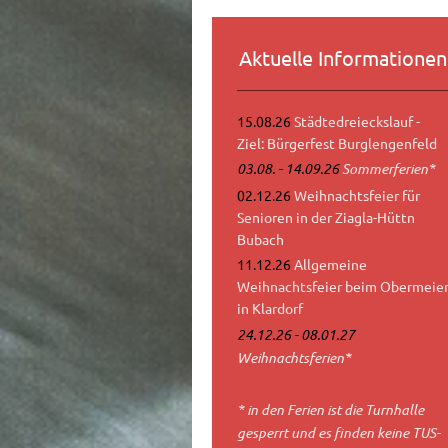
Aktuelle Informationen
15.08.26
Städtedreieckslauf -
Ziel: Bürgerfest Burglengenfeld
03.08. - 14.09.26
Sommerferien*
02.12.26
Weihnachtsfeier für
Senioren in der Ziagla-Hüttn
Bubach
11.12.26
Allgemeine
Weihnachtsfeier beim Obermeie
in Klardorf
24.12.26 - 08.01.27
Weihnachtsferien*
* in den Ferien ist die Turnhalle
gesperrt und es finden keine TUS-