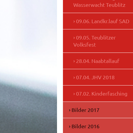
Wasserwacht Teublitz
09.06. Landkr.lauf SAD
09.05. Teublitzer
Volksfest
28.04. Naabtallauf
07.04. JHV 2018
07.02. Kinderfasching
Bilder 2017
Bilder 2016