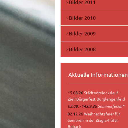
Bilder 2011
Bilder 2010
Bilder 2009
Bilder 2008
Aktuelle Informationen
15.08.26
Städtedreieckslauf -
Ziel: Bürgerfest Burglengenfeld
03.08. - 14.09.26
Sommerferien*
02.12.26
Weihnachtsfeier für
Senioren in der Ziagla-Hüttn
Bubach