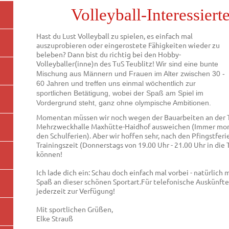
Volleyball-Interessiert
Hast du Lust Volleyball zu spielen, es einfach mal
auszuprobieren oder eingerostete Fähigkeiten wieder zu
beleben? Dann bist du richtig bei den Hobby-
Volleyballer(inne)n des TuS Teublitz!
Wir sind eine bunte
Mischung aus Männern und Frauen im Alter zwischen 30 -
60 Jahren und treffen uns einmal wöchentlich zur
sportlichen Betätigung, wobei der Spaß am Spiel im
Vordergrund steht, ganz ohne olympische Ambitionen.
Momentan müssen wir noch wegen der Bauarbeiten an der T
Mehrzweckhalle Maxhütte-Haidhof ausweichen
(Immer mont
den Schulferien).
Aber wir hoffen sehr, nach den Pfingstfe
Trainingszeit (D
onnerstags von 19.00 Uhr - 21.00 Uhr in die 
können!
Ich lade dich ein: Schau doch einfach mal vorbei - natürlich 
Spaß an dieser schönen Sportart.
Für telefonische Auskünft
jederzeit zur Verfügung!
Mit sportlichen Grüßen,
Elke Strauß