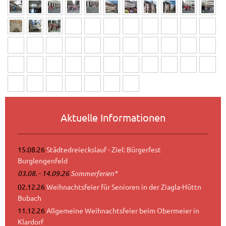
Aktuelle Informationen
15.08.26
Städtedreieckslauf - Ziel: Bürgerfest
Burglengenfeld
03.08. - 14.09.26
Sommerferien*
02.12.26
Weihnachtsfeier für Senioren in der Ziagla-Hüttn
Bubach
11.12.26
Allgemeine Weihnachtsfeier beim Obermeier in
Klardorf