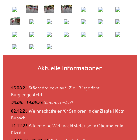
Aktuelle Informationen
15.08.26
Städtedreieckslauf - Ziel: Bürgerfest
Burglengenfeld
03.08. - 14.09.26
Sommerferien*
02.12.26
Weihnachtsfeier für Senioren in der Ziagla-Hüttn
Bubach
11.12.26
Allgemeine Weihnachtsfeier beim Obermeier in
Klardorf